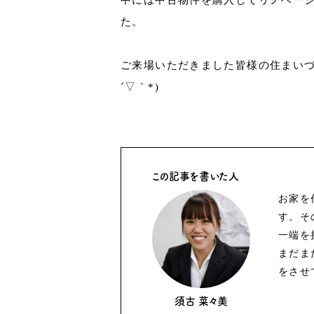
た。
ご来場いただきました皆様の住まいづ
´▽｀*)
この記事を書いた人
お家を
す。そ
一端を
まだま
をさせ
須古 菜々美