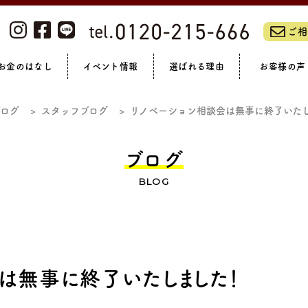
ご相
お金のはなし
イベント情報
選ばれる理由
お客様の声
ーム・リノベーションフェア
私たちについて
浴室
全て見る
洗面
リフォームの流れ
トイレ
補助金制度
LIXILリフォームショップ
スタッフブログ
玄関まわり
オンラインイベント
リフォームローン
アフターサポート
現場ブログ
外壁・門まわり
社員紹介
完成見学会
休日ブログ
ガーデン
会社概
お
ブログ
スタッフブログ
リノベーション相談会は無事に終了いた
マンション
ブログ
BLOG
は無事に終了いたしました！