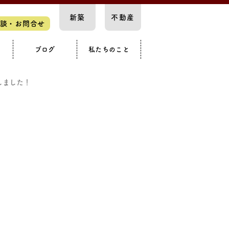
新築
不動産
談・お問合せ
ブログ
私たちのこと
スペース
要
知らせ
構造見学会
カースペース
戸建て
しました！