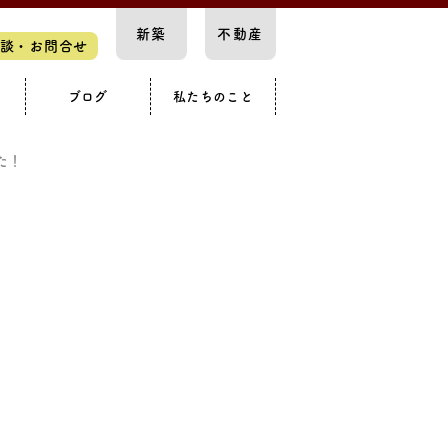
新築
不動産
談・お問合せ
ブログ
私たちのこと
スペース
要
知らせ
構造見学会
カースペース
戸建て
た！