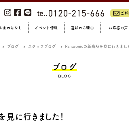
ご相
お金のはなし
イベント情報
選ばれる理由
お客様の声
ーム・リノベーションフェア
私たちについて
浴室
全て見る
洗面
リフォームの流れ
トイレ
補助金制度
LIXILリフォームショップ
スタッフブログ
玄関まわり
オンラインイベント
リフォームローン
アフターサポート
現場ブログ
外壁・門まわり
社員紹介
完成見学会
休日ブログ
ガーデン
会社概
お
ブログ
スタッフブログ
Panasonicの新商品を見に行きまし
マンション
ブログ
BLOG
品を見に行きました！