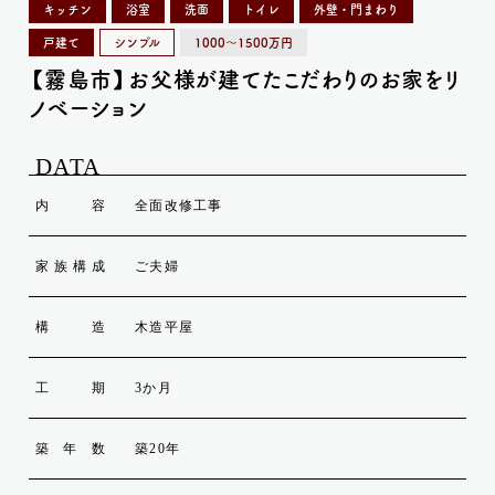
キッチン
浴室
洗面
トイレ
外壁・門まわり
戸建て
シンプル
1000〜1500万円
【霧島市】お父様が建てたこだわりのお家をリ
ノベーション
DATA
内容
全面改修工事
家族構成
ご夫婦
構造
木造平屋
工期
3か月
築年数
築20年