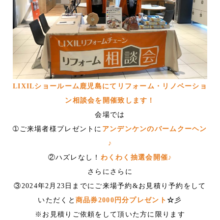
LIXILショールーム鹿児島にてリフォーム・リノベーショ
ン相談会を開催致します！
会場では
➀ご来場者様プレゼントに
アンデンケンのバームクーヘン
♪
②ハズレなし！
わくわく抽選会開催♪
さらにさらに
③2024年2月23日までにご来場予約&お見積り予約をして
いただくと
商品券2000円分プレゼント
☆
彡
※お見積りご依頼をして頂いた方に限ります