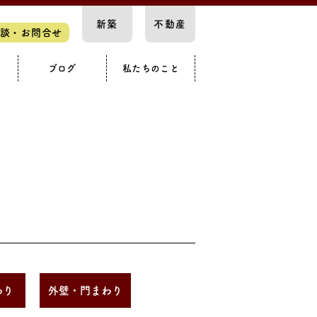
新築
不動産
談・お問合せ
ブログ
私たちのこと
スペース
要
知らせ
構造見学会
カースペース
戸建て
わり
外壁・門まわり