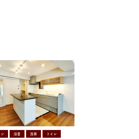
チン
浴室
洗面
トイレ