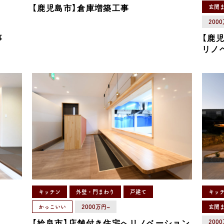
【鹿児島市】倉庫増築工事
玄関
200
事
【鹿
リノ
キッチン
外壁・門まわり
戸建て
キッ
かっこいい
2000万円~
玄関
【姶良市】店舗付き住宅へリノベーション
200