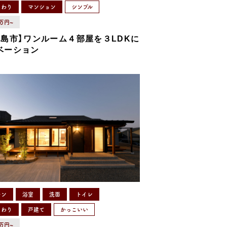
まわり
マンション
シンプル
0万円~
児島市】ワンルーム４部屋を３LDKに
ベーション
チン
浴室
洗面
トイレ
まわり
戸建て
かっこいい
0万円~