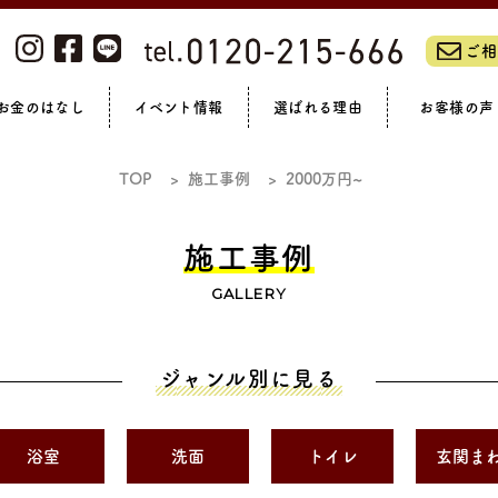
ご相
お金のはなし
イベント情報
選ばれる理由
お客様の声
ーム・リノベーションフェア
私たちについて
浴室
全て見る
洗面
リフォームの流れ
トイレ
補助金制度
LIXILリフォームショップ
スタッフブログ
玄関まわり
オンラインイベント
リフォームローン
アフターサポート
現場ブログ
外壁・門まわり
社員紹介
完成見学会
休日ブログ
ガーデン
会社概
お
TOP
施工事例
2000万円~
マンション
施工事例
GALLERY
ジャンル別に見る
浴室
洗面
トイレ
玄関ま