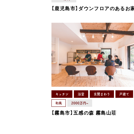
【鹿児島市】ダウンフロアのあるお
キッチン
浴室
玄関まわり
戸建て
和風
2000万円~
【霧島市】五感の森 霧島山荘