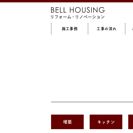
施工事例
工事の流れ
全て見る
増築
全て見る
キッチン
リフォ
増築
キッチン