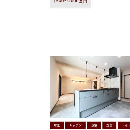
1500〜2000万円
増築
キッチン
浴室
洗面
トイ