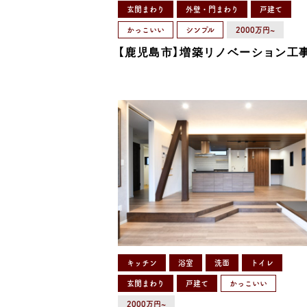
玄関まわり
外壁・門まわり
戸建て
かっこいい
シンプル
2000万円~
【鹿児島市】増築リノベーション工
キッチン
浴室
洗面
トイレ
玄関まわり
戸建て
かっこいい
2000万円~