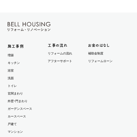
工事の流れ
お金のはなし
施工事例
リフォームの流れ
補助金制度
増築
アフターサポート
リフォームローン
キッチン
浴室
洗面
トイレ
玄関まわり
外壁・門まわり
ガーデンスペース
カースペース
戸建て
マンション