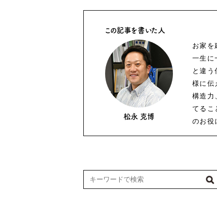
この記事を書いた人
お家を
一生に
と違う
様に伝
構造力
てるこ
松永 克博
のお役