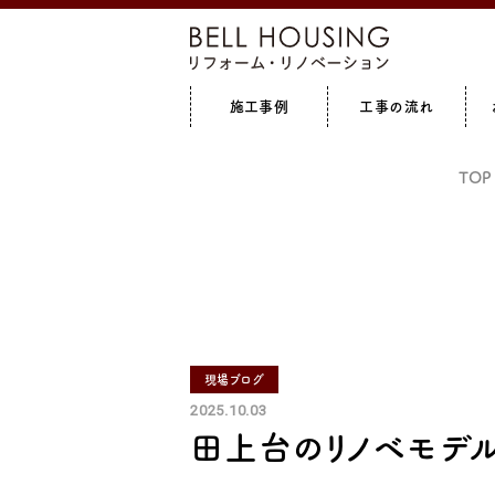
施工事例
工事の流れ
全て見る
増築
全て見る
キッチン
リフォ
TOP
現場ブログ
2025.10.03
田上台のリノベモデ