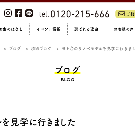
ご相
お金のはなし
イベント情報
選ばれる理由
お客様の声
ーム・リノベーションフェア
私たちについて
浴室
全て見る
洗面
リフォームの流れ
トイレ
補助金制度
LIXILリフォームショップ
スタッフブログ
玄関まわり
オンラインイベント
リフォームローン
アフターサポート
現場ブログ
外壁・門まわり
社員紹介
完成見学会
休日ブログ
ガーデン
会社概
お
ブログ
現場ブログ
田上台のリノベモデルを見学に行きま
マンション
ブログ
BLOG
ルを見学に行きました