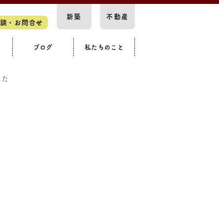
新築
不動産
談・お問合せ
ブログ
私たちのこと
スペース
要
知らせ
構造見学会
カースペース
戸建て
した