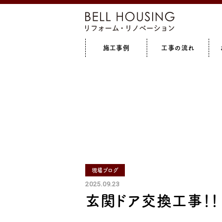
施工事例
工事の流れ
全て見る
増築
全て見る
キッチン
リフォ
現場ブログ
2025.09.23
玄関ドア交換工事！！