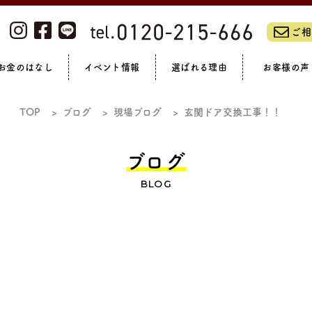
ご相
お金のはなし
イベント情報
選ばれる理由
お客様の声
ーム・リノベーションフェア
私たちについて
浴室
全て見る
洗面
リフォームの流れ
トイレ
補助金制度
LIXILリフォームショップ
スタッフブログ
玄関まわり
オンラインイベント
リフォームローン
アフターサポート
現場ブログ
外壁・門まわり
社員紹介
完成見学会
休日ブログ
ガーデン
会社概
お
TOP
ブログ
現場ブログ
玄関ドア交換工事！！
マンション
ブログ
BLOG