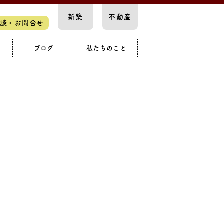
新築
不動産
談・お問合せ
ブログ
私たちのこと
スペース
要
知らせ
構造見学会
カースペース
戸建て