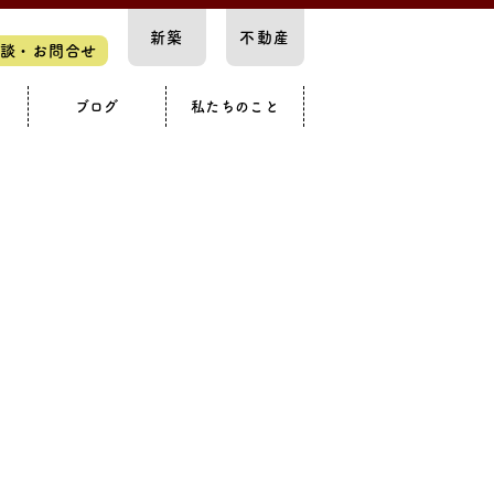
新築
不動産
談・お問合せ
ブログ
私たちのこと
スペース
要
知らせ
構造見学会
カースペース
戸建て