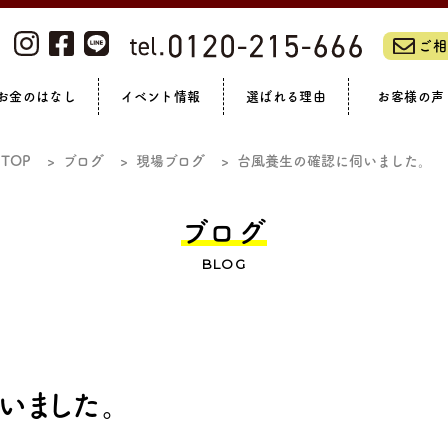
ご相
お金のはなし
イベント情報
選ばれる理由
お客様の声
ーム・リノベーションフェア
私たちについて
浴室
全て見る
洗面
リフォームの流れ
トイレ
補助金制度
LIXILリフォームショップ
スタッフブログ
玄関まわり
オンラインイベント
リフォームローン
アフターサポート
現場ブログ
外壁・門まわり
社員紹介
完成見学会
休日ブログ
ガーデン
会社概
お
TOP
ブログ
現場ブログ
台風養生の確認に伺いました。
マンション
ブログ
BLOG
いました。