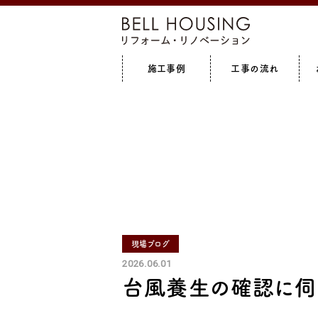
施工事例
工事の流れ
全て見る
増築
全て見る
キッチン
リフォ
現場ブログ
2026.06.01
台風養生の確認に伺