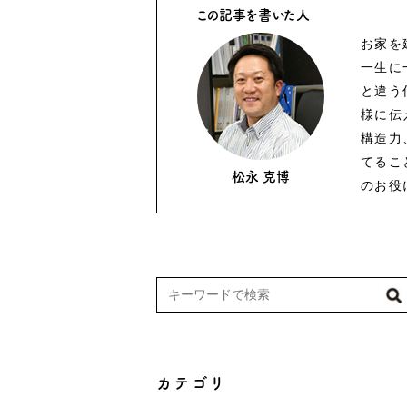
この記事を書いた人
お家を
一生に
と違う
様に伝
構造力
てるこ
松永 克博
のお役
カテゴリ